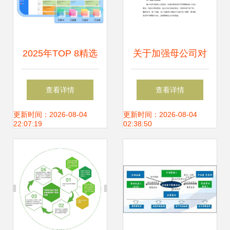
2025年TOP 8精选
关于加强母公司对
资产管理系统推荐
子公司国有资产产
查看详情
查看详情
榜单 破解企业资产
权管理的规定（试
更新时间：2026-08-04
更新时间：2026-08-04
22:07:19
02:38:50
追踪密钥
行）