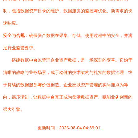
制，包括数据资产目录的维护、数据服务的监控与优化、新需求的快
速响应。
安全与合规
：确保资产数据在采集、存储、使用过程中的安全，并满
足行业监管要求。
搭建数据中台以管理企业资产数据，是一场深刻的变革。它始于
清晰的战略与业务场景，成于稳健的技术架构与扎实的数据治理，终
于持续的数据服务与价值创造。企业应以资产管理的实际痛点为导
向，循序渐进，让数据中台真正成为盘活数据资产、赋能业务创新的
强大引擎。
更新时间：2026-08-04 04:39:01