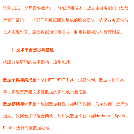
设备OEE（全局设备效率）、降低运维成本。成立由业务部门（如资
产管理部门）、IT部门和数据团队组成的联合团队，确保业务需求与
技术实现对齐。建立数据治理委员会，制定数据标准与管理制度。
2.
技术平台选型与搭建
：
构建分层解耦的技术架构，通常包括：
数据采集与集成层
：采用ETL/ELT工具、消息队列、数据同步工具
等，实现资产相关多源数据的实时或批量汇集。
数据存储与计算层
：根据数据特性（如时序数据、关系数据）选择数
据湖、数据仓库或混合架构，利用大数据平台（如Hadoop、Spark、
Flink）进行海量数据处理。