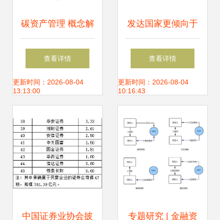
碳资产管理 概念解
发达国家更倾向于
析与公司筹建指南
借助资产管理人‘管
查看详情
查看详情
家’功能成为企业参
更新时间：2026-08-04
更新时间：2026-08-04
13:13:00
10:16:43
与者
中国证券业协会披
专题研究 | 金融资