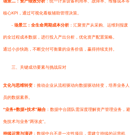
场景二：资产绩效分析
：统一计算设备利用率、故障率、维修成本等
核心KPI，通过可视化看板辅助管理决策。
-
场景三：全生命周期成本分析
：汇聚资产从采购、运维到报废
的全过程成本数据，进行投入产出分析，优化资产配置策略。
通过小步快跑，不断交付可衡量的业务价值，赢得持续支持。
三、关键成功要素与挑战应对
文化与思维转变
：推动企业从流程驱动向数据驱动转变，培养业务人
员的数据素养。
“业务+数据+技术”融合
：数据中台团队需深度理解资产管理业务，避
免技术与业务“两张皮”。
持续运营与演进
：数据中台不是一次性项目，需建立持续的运营机