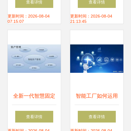
查看详情
查看详情
周期精细化管理
更新时间：2026-08-04
更新时间：2026-08-04
07:15:07
21:13:45
全新一代智慧固定
智能工厂如何运用
资产管理系统 开启
可视化进行设备管
查看详情
查看详情
更新时间：2026-08-04
更新时间：2026-08-04